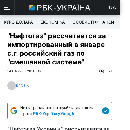
UA
КУРС ДОЛАРА
ЕКОНОМІКА
ОСОБИСТІ ФІНАНСИ
TEC
"Нафтогаз" рассчитается за
импортированный в январе
с.г. российский газ по
"смешанной системе"
14:04 27.01.2010 Ср
3 хв
RBC.UA
Не витрачай час на шум! Читай тільки
суть з
РБК-Україна у Google
"Нафтогаз Украины" рассчитается за