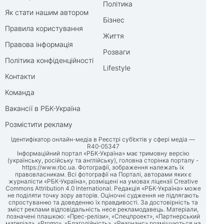
Політика
Як стати нашим автором
Бізнес
Правила користування
Життя
Правова інформація
Розваги
Політика конфіденційності
Lifestyle
Контакти
Команда
Вакансії в РБК-Україна
Розмістити рекламу
Ідентифікатор онлайн-медіа в Реєстрі суб’єктів у сфері медіа —
R40-05347
Інформаційний портал «РБК-Україна» має тримовну версію
(українську, російську та англійську), головна сторінка порталу -
https://www.rbc.ua
. Фотографії, зображення належать їх
правовласникам. Всі фотографії на Порталі, авторами яких є
журналісти «РБК-Україна», розміщені на умовах ліцензії Creative
Commons Attribution 4.0 International. Редакція «РБК-Україна» може
не поділяти точку зору авторів. Оціночні судження не підлягають
спростуванню та доведенню їх правдивості. За достовірність та
зміст реклами відповідальність несе рекламодавець. Матеріали,
позначені плашкою: «Прес-релізи», «Спецпроект», «Партнерський
матеріал», «Promo», «Благодійність», «Резонанс» розміщуються на