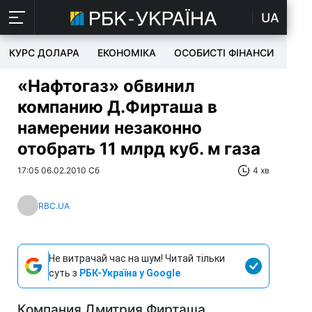
UA
КУРС ДОЛАРА
ЕКОНОМІКА
ОСОБИСТІ ФІНАНСИ
TEC
«Нафтогаз» обвинил
компанию Д.Фирташа в
намерении незаконно
отобрать 11 млрд куб. м газа
17:05 06.02.2010 Сб
4 хв
RBC.UA
Не витрачай час на шум! Читай тільки
суть з
РБК-Україна у Google
Компания Дмитрия Фирташа