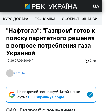
UA
КУРС ДОЛАРА
ЕКОНОМІКА
ОСОБИСТІ ФІНАНСИ
TEC
"Нафтогаз": "Газпром" готов к
поиску паритетного решения
в вопросе потребления газа
Украиной
12:39 07.09.2009 Пн
3 хв
RBC.UA
Не витрачай час на шум! Читай тільки
суть з
РБК-Україна у Google
ОАО "Газпром" с пониманием