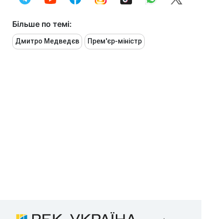
Більше по темі:
Дмитро Медведєв
Прем'єр-міністр