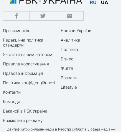
RU
|
UA
Про компанію
Новини України
Редакційна політика і
Аналітика
стандарти
Політика
Як стати нашим автором
Бізнес
Правила користування
Життя
Правова інформація
Розваги
Політика конфіденційності
Lifestyle
Контакти
Команда
Вакансії в РБК-Україна
Розмістити рекламу
Ідентифікатор онлайн-медіа в Реєстрі суб’єктів у сфері медіа —