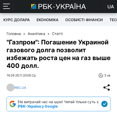
UA
КУРС ДОЛАРА
ЕКОНОМІКА
ОСОБИСТІ ФІНАНСИ
TEC
Головна
»
Аналітика
»
Статті
"Газпром": Погашение Украиной
газового долга позволит
избежать роста цен на газ выше
400 долл.
16:29 26.11.2008 Ср
3 хв
RBC.UA
Не витрачай час на шум! Читай тільки суть з
РБК-Україна у Google