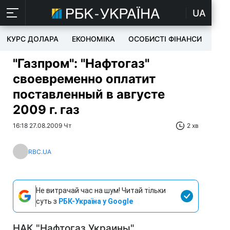
UA
КУРС ДОЛАРА
ЕКОНОМІКА
ОСОБИСТІ ФІНАНСИ
TEC
"Газпром": "Нафтогаз"
своевременно оплатит
поставленный в августе
2009 г. газ
16:18 27.08.2009 Чт
2 хв
RBC.UA
Не витрачай час на шум! Читай тільки
суть з
РБК-Україна у Google
НАК "Нафтогаз Украины"