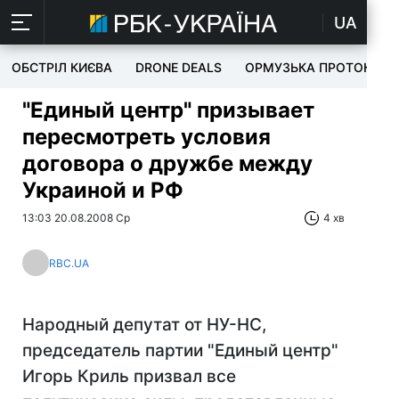
UA
ОБСТРІЛ КИЄВА
DRONE DEALS
ОРМУЗЬКА ПРОТОКА
"Единый центр" призывает
пересмотреть условия
договора о дружбе между
Украиной и РФ
13:03 20.08.2008 Ср
4 хв
RBC.UA
Народный депутат от НУ-НС,
председатель партии "Единый центр"
Игорь Криль призвал все